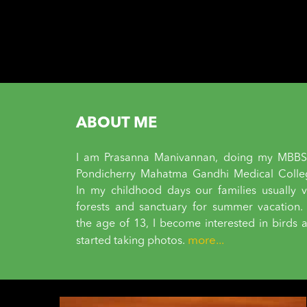
ABOUT ME
I am Prasanna Manivannan, doing my MBBS
Pondicherry Mahatma Gandhi Medical Colle
In my childhood days our families usually vi
forests and sanctuary for summer vacation.
the age of 13, I become interested in birds 
more...
started taking photos.