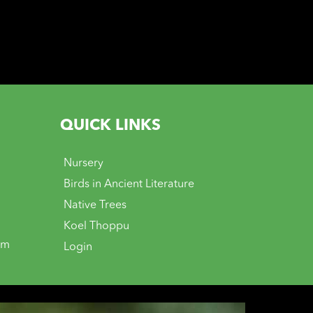
QUICK LINKS
Nursery
Birds in Ancient Literature
Native Trees
Koel Thoppu
om
Login