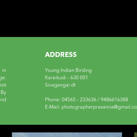
ADDRESS
 in
Young Indian Birding
ge.
Karaikudi – 630 001
sit
Sivagangai dt
 By
and
Phone: 04565 – 233636 / 9486616388
E-Mail: photographerprasanna@gmail.c