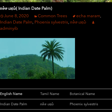
ஈச்ச மரம்( Indian Date Palm)
June 8, 2020
Common Trees
echa maram
,
Indian Date Palm
Phoenix sylvestris
ஈச்ச மரம்
,
,
adminyib
English Name
Tamil Name
Botanical Name
Indian Date Palm
ஈச்ச மரம்
Phoenix sylvestris