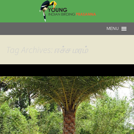
Tag Archives: ஈச்ச மரம்