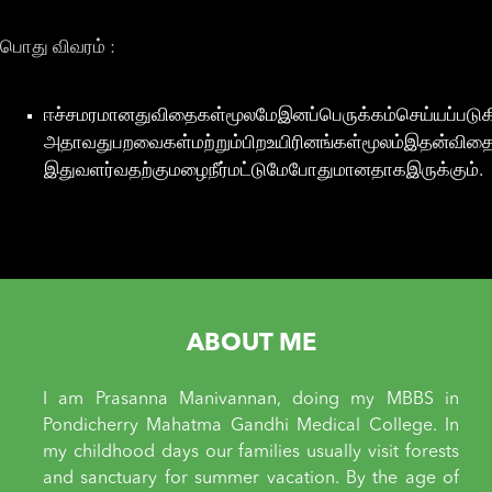
பொது விவரம் :
ஈச்சமரமானதுவிதைகள்மூலமேஇனப்பெருக்கம்செய்யப்படுக
அதாவதுபறவைகள்மற்றும்பிறஉயிரினங்கள்மூலம்இதன்விதை
இதுவளர்வதற்குமழைநீர்மட்டுமேபோதுமானதாகஇருக்கும்.
ABOUT ME
I am Prasanna Manivannan, doing my MBBS in
Pondicherry Mahatma Gandhi Medical College. In
my childhood days our families usually visit forests
and sanctuary for summer vacation. By the age of