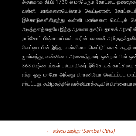
அதற்காக கி.பி 1730 ல் மாபெரும் கோட்டை ஒன்றைக் க
வன்னி மரங்களையெல்லாம் வெட்டினான். கோட்டைக
இக்காடுகளிலிருந்து வன்னி மரங்களை வெட்டிக் க
அடித்தளத்தையே இந்த ஆணை தகர்ப்பதாகக் அரசரின் தள
ராம்கோட் பிஷ்ணாய் என்பவரின் மனைவி அமிருததேவிக
வெட்டிய பின் இந்த வன்னியை வெட்டு’ எனக் கதறினா
முன்வந்து, வன்னியை அணைத்தனர். ஒன்றன் பின் ஒன்ற
363 பிஷ்ணாய்கள் பலியாயினர். இச்சோகக் காட்சியை க
எந்த ஒரு மரமோ அல்லது பிராணியோ வெட்டப்பட மாட்டாத
ஏற்பட்டது. தமிழகத்தில் வன்னிமரத்தடியில் பிள்ளையா
Post
←
சம்பை ஊற்று (Sambai Uthu)