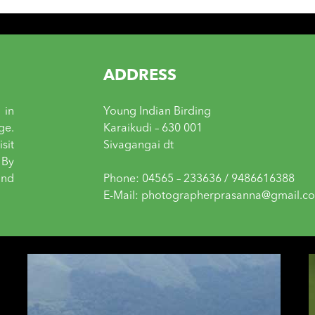
ADDRESS
 in
Young Indian Birding
ge.
Karaikudi – 630 001
sit
Sivagangai dt
 By
and
Phone: 04565 – 233636 / 9486616388
E-Mail: photographerprasanna@gmail.c