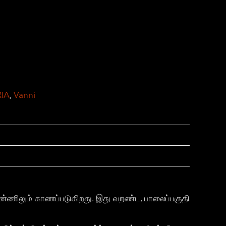
IA
Vanni
,
ண்ணிலும் காணப்படுகிறது. இது வறண்ட, பாலைப்பகுதி