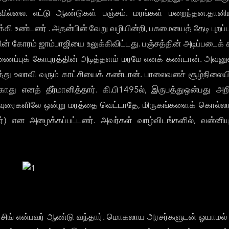
யவில்லை. எட்டு ஆண்டுகள் பஞ்சம். மரங்கள் மறைந்தன.தானிய
 உண்டனர் . அதன்பின் வேறு வழியின்றி, பசுமையைத் தேடி புறப்ப
்தின் கோரம் ஜாம்பாஜியை உலுக்கிவிட்டது. பஞ்சத்தின் அடிப்படை
ைப்புக் கோபுரத்தின் அடித்தளம் மரமே எனக் கண்டான். அவனுட
ித்து உலாவி வரும் காட்சியைக் கண்டான். பாலைவனச் சூழ்நில
ு எனத் தீர்மானித்தார். கி.பி1495ல், இருபத்துஒன்பது அ
ுரைகளிலே ஒன்று மரத்தை வெட்டாதே, மிருகங்களைக் கொல்லாதே 
ர்) என அழைக்கப்பட்டனர். அவர்கள் வாழ்விடங்களில், வன்னியு
ித் சிங் என்பவர் ஆண்டு வந்தார். மொகலாய அரசர்களுடன் ஓயாமல்