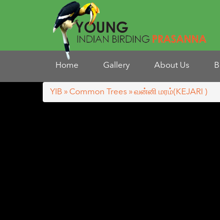
Home
Gallery
About Us
B
YIB
»
Common Trees
» வன்னி மரம்(KEJARI )