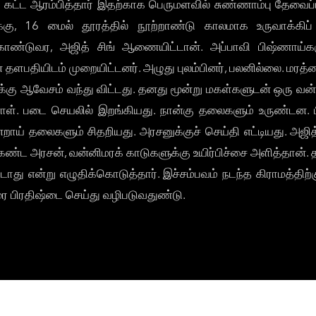
ட்ட ஆரம்பித்தார் இதற்காக பெருமளவில் சுண்ணாம்பு தேவைப்பட்
்கு, 16 மைல் தூரத்தில் நூற்றாண்டு காலமாக உருவாக்கிப
ொண்டுவர, அஜித் சிங் ஆணையிட்டான். அப்பாவி பிஷ்ணாய்களு
பதியிடம் முறையிட்டனர். அழுது புலம்பினர், பலனில்லை. மரத்த
்கு ஆவேசம் வந்து விட்டது. தனது மூன்று மகள்களுடன் ஒரு 
ள். படை செயலில் இறங்கியது. நான்கு தலைகளும் உருண்டன. பி
ாய் தலைகளும் சிதறியது. அரசனுக்குச் செய்தி எட்டியது. அஜி
ண்ட அரசன், வன்னிமரக் காடுகளுக்கு உயிர்பிச்சை அளித்தான். தா
ு என்று எழுதிக்கொடுத்தார். இச்சம்பவம் நடந்த கிராமத்திற்க
ரை பிரதிஷ்டை செய்து வழிபடுவதுண்டு.