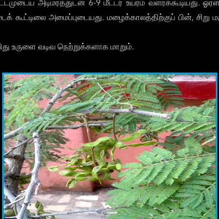
ட்டமுடைய அடிமரத்துடன் 6-9 மீட்டர் உயரம் வளரக்கூடியது. ஓரள
கூட்டிலை அமைப்புடையது. மழைக்காலத்திற்குப் பின், சிறு மஞ்
ிறிது உருளை வடிவ நெற்றுக்களாக மாறும்.