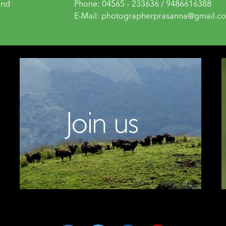
and
Phone: 04565 – 233636 / 9486616388
E-Mail: photographerprasanna@gmail.c