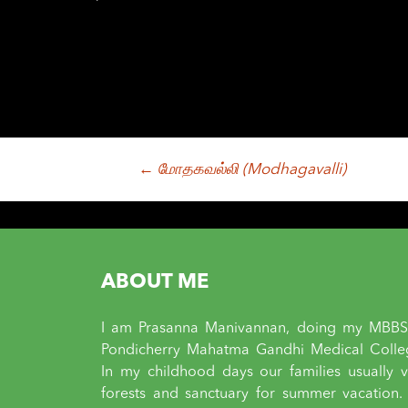
Post
←
மோதகவல்லி (Modhagavalli)
navigation
ABOUT ME
I am Prasanna Manivannan, doing my MBBS
Pondicherry Mahatma Gandhi Medical Colle
In my childhood days our families usually vi
forests and sanctuary for summer vacation.