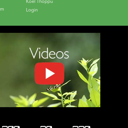
Koel Thoppu
om
Login