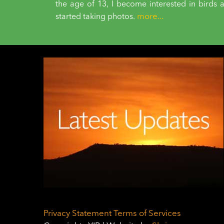
the age of 13, I become interested in birds 
more...
started taking photos.
Privacy Statement
Terms of Services