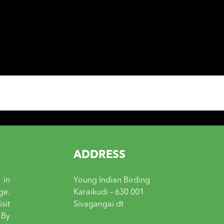
ADDRESS
 in
Young Indian Birding
ge.
Karaikudi – 630 001
sit
Sivagangai dt
 By