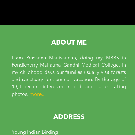
ABOUT ME
I am Prasanna Manivannan, doing my MBBS in
Pondicherry Mahatma Gandhi Medical College. In
my childhood days our families usually visit forests
and sanctuary for summer vacation. By the age of
13, I become interested in birds and started taking
more...
photos.
ADDRESS
Young Indian Birding