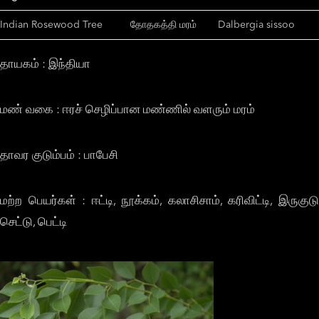
Indian Rosewood Tree
தோதகத்தி மரம்
Dalbergia sissoo
தாயகம் : இந்தியா
மண் வகை : ஈரச் செழிப்பான மண்ணில் வளரும் மரம்
தாவர குடும்பம் : பாபேசி
மற்ற பெயர்கள் : ஈட்டி, நூக்கம், கலாசிசாம், கரிவிட்டி, இருகுடு
செட்டு, பெட்டி