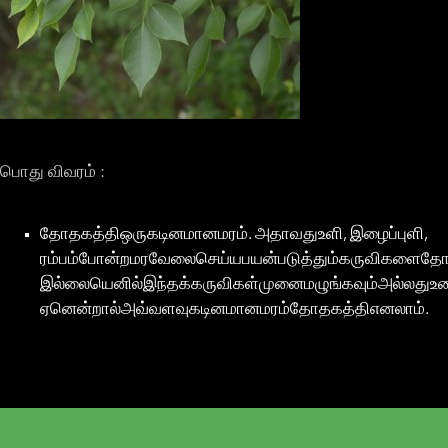
பொது விவரம் :
தோதகத்திஒருகடினமானமரம். அதாவதுஉளி, இழைப்புளி,
ரம்பம்போன்றமரவேலைசெய்யபயன்படுத்தும்கருவிகளைதோதக
இல்லையெனில்இந்தக்கருவிகள்முனைமழுங்கவும்அல்லதுஉடை
ஏனென்றால்அவ்வளவுகடினமானமரம்தோதகத்திஎனலாம்.