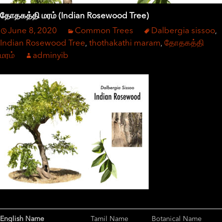
தோதகத்தி மரம் (Indian Rosewood Tree)
June 8, 2020
Common Trees
Dalbergia sissoo
,
Indian Rosewood Tree
thothakathi maram
தோதகத்தி
,
,
மரம்
adminyib
English Name
Tamil Name
Botanical Name