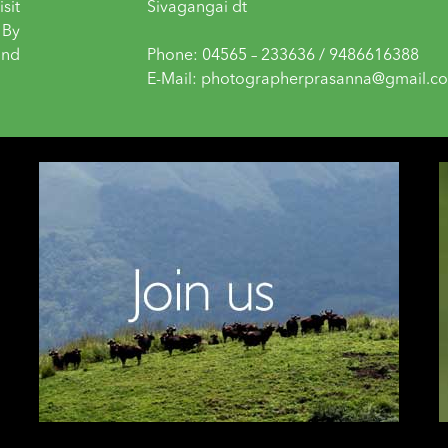
sit
Sivagangai dt
 By
and
Phone: 04565 – 233636 / 9486616388
E-Mail: photographerprasanna@gmail.c