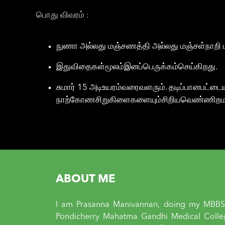
பொது விவரம் :
நுணா அல்லது மஞ்சணத்தி அல்லது மஞ்சள்நாறி 
இதுவிதைகள்மூலம்இனப்பெருக்கம்செய்கிறது.
சுமார் 15 அடிஉயரம்வரைவளரும். தடிப்பானபட்டை
நாற்கோணசிறுகிளைகளையும்சிறியவெண்ணிறமலர்கள
ABOUT ME
I am Prasanna Manivannan, doing my MBBS
Pondicherry Mahatma Gandhi Medical Colle