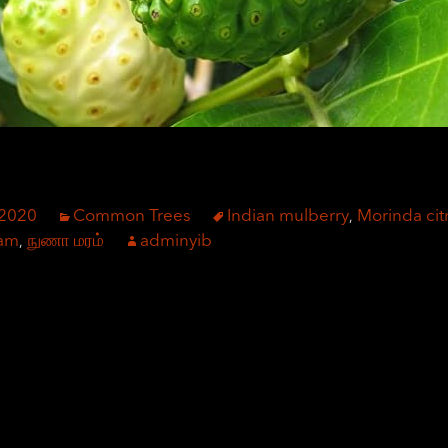
 2020
Common Trees
Indian mulberry
Morinda citr
,
am
நுணா மரம்
adminyib
,