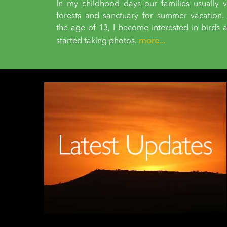
In my childhood days our families usually vi
forests and sanctuary for summer vacation.
the age of 13, I become interested in birds 
more...
started taking photos.