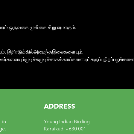
மரம் ஒருவகை மூலிகை சிறுமரமாகும்.
யும், இதிரடுக்கில்அமைந்தஇலைகளையும்,
ையும்முடிச்சுமுடிச்சாகக்காய்களையும்கருப்புநிறப்பழங்களை
ADDRESS
 in
Young Indian Birding
ge.
Karaikudi – 630 001