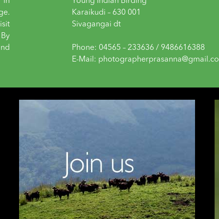
 in
Young Indian Birding
ge.
Karaikudi – 630 001
sit
Sivagangai dt
 By
and
Phone: 04565 – 233636 / 9486616388
E-Mail: photographerprasanna@gmail.c