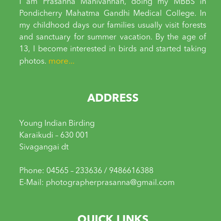
I am Prasanna Manivannan, doing my MBBS in
Pondicherry Mahatma Gandhi Medical College. In
my childhood days our families usually visit forests
and sanctuary for summer vacation. By the age of
13, I become interested in birds and started taking
more...
photos.
ADDRESS
Young Indian Birding
Karaikudi – 630 001
Sivagangai dt
Phone: 04565 – 233636 / 9486616388
E-Mail: photographerprasanna@gmail.com
QUICK LINKS