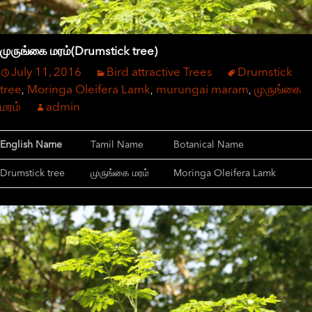
முருங்கை மரம்(Drumstick tree)
July 11, 2016
Bird attractive Trees
Drumstick
tree
Moringa Oleifera Lamk
murungai maram
முருங்கை
,
,
,
மரம்
admin
English Name
Tamil Name
Botanical Name
Drumstick tree
முருங்கை மரம்
Moringa Oleifera Lamk