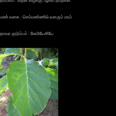
தாயகம் : தென் கிழக்கு ஆசிய நாடுகள்
மண் வகை : செம்மண்ணில் வளரும் மரம்
தாவர குடும்பம் : லேமியேசியே