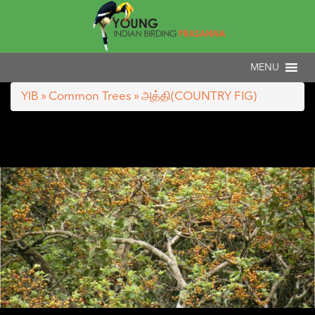
YIB
»
Common Trees
» அத்தி(COUNTRY FIG)