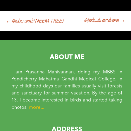
அண்டங் காக்கை
→
Post
←
வேப்ப மரம்(NEEM TREE)
navigation
ABOUT ME
I am Prasanna Manivannan, doing my MBBS in
Pondicherry Mahatma Gandhi Medical College. In
my childhood days our families usually visit forests
and sanctuary for summer vacation. By the age of
13, I become interested in birds and started taking
more...
photos.
ADDRESS