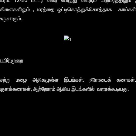
மரம்.
12-20
மீட்டர்
வரை
உயர்ந்து
வளரும் .
அடிமரத்திலும் 
கிளைகளிலும் ,
மரத்தை
ஒட்டிகொத்துக்கொத்தாக
காய்கள
உருவாகும்.
பயிர்
முறை
சற்று
மழை
அதிகமுள்ள
இடங்கள்,
நீரோடைக்
கரைகள்
குளக்கரைகள்,
ஆற்றோரம்
ஆகிய
இடங்களில்
வளரக்கூடியது.