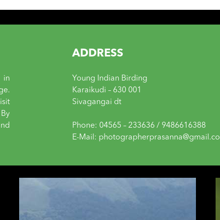
ADDRESS
 in
Young Indian Birding
ge.
Karaikudi – 630 001
sit
Sivagangai dt
 By
and
Phone: 04565 – 233636 / 9486616388
E-Mail: photographerprasanna@gmail.c