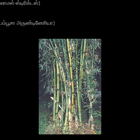
ாமஸ் ஸ்டிரிக்டஸ்)
( பம்பூசா அருண்டினேசியா)