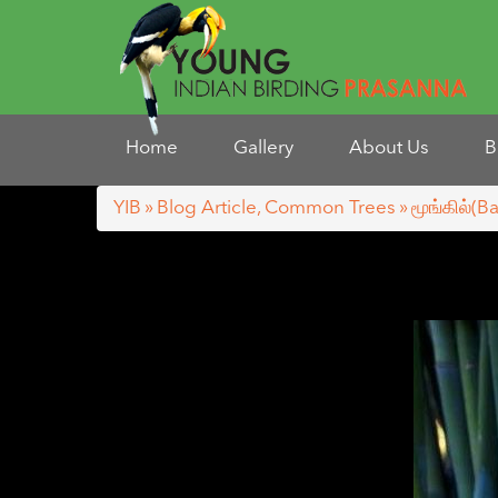
Home
Gallery
About Us
B
YIB
»
Blog Article
,
Common Trees
» மூங்கில்(