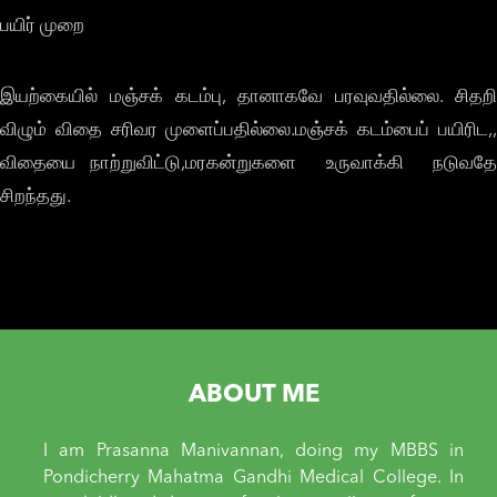
பயிர் முறை
இயற்கையில் மஞ்சக் கடம்பு, தானாகவே பரவுவதில்லை. சிதறி
விழும் விதை சரிவர முளைப்பதில்லை.மஞ்சக் கடம்பைப் பயிரிட,,
விதையை நாற்றுவிட்டு,மரகன்றுகளை உருவாக்கி நடுவதே
சிறந்தது.
ABOUT ME
I am Prasanna Manivannan, doing my MBBS in
Pondicherry Mahatma Gandhi Medical College. In