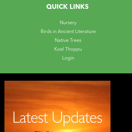
QUICK LINKS
Nursery
Birds in Ancient Literature
Native Trees
Koel Thoppu
Login