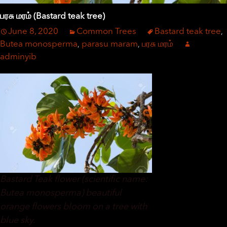
பரசு மரம் (Bastard teak tree)
June 8, 2020
Common Trees
Bastard teak tree
,
Butea monosperma
parasu maram
பரசு மரம்
,
,
adminyib
Bastard Teak flower (scientific name:
Butea monosperma) beautiful
orange flowers bloom on a tree with
blue sky.