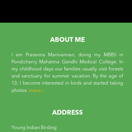
ABOUT ME
I am Prasanna Manivannan, doing my MBBS in
Pondicherry Mahatma Gandhi Medical College. In
my childhood days our families usually visit forests
and sanctuary for summer vacation. By the age of
13, I become interested in birds and started taking
more...
photos.
ADDRESS
Young Indian Birding