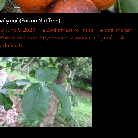
எட்டி மரம்(Poison Nut Tree)
June 8, 2020
Bird attractive Trees
eatti maram
,
Poison Nut Tree
Strychnos nux-vomica
எட்டி மரம்
,
,
adminyib