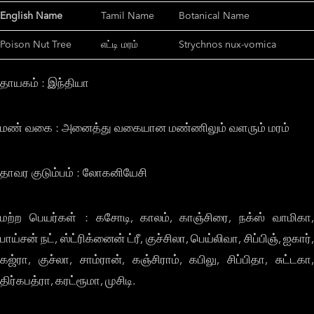
English Name
Tamil Name
Botanical Name
Poison Nut Tree
எட்டி மரம்
Strychnos nux-vomica
தாயகம் : இந்தியா
மண் வகை : அனைத்து வகையான மண்ணிலும் வளரும் மரம்
தாவர குடும்பம் : லோகனியேசி
மற்ற பெயர்கள் : கசோடி, காலம், காஞ்சிரை, நக்ஸ் வாமிகா,
பாய்சன் நட், ஸ்ட்ரிக்னைன் ட்ரீ, குச்சிலா, பெய்லிவா, சிப்பிஞ், ஐகார்,
கஜ்ரா, குச்லா, சாம்ரான், கஞ்சிராம், கபிலு, சிப்பிதா, சுட்டகா,
திர்கபத்ரா, கரட்ரூமா, முசிடி.