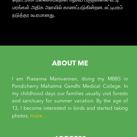
தொடர்ச்சி மலைச்சரிவுகள் ஆகிய பகுதிகளில் எட்டி
மரங்கள் அதிக அளவில் காணப்படுகின்றன. எட்டிமரம்
நடுத்தர உயரமானது.
ABOUT ME
I am Prasanna Manivannan, doing my MBBS in
Pondicherry Mahatma Gandhi Medical College. In
my childhood days our families usually visit forests
and sanctuary for summer vacation. By the age of
13, I become interested in birds and started taking
more...
photos.