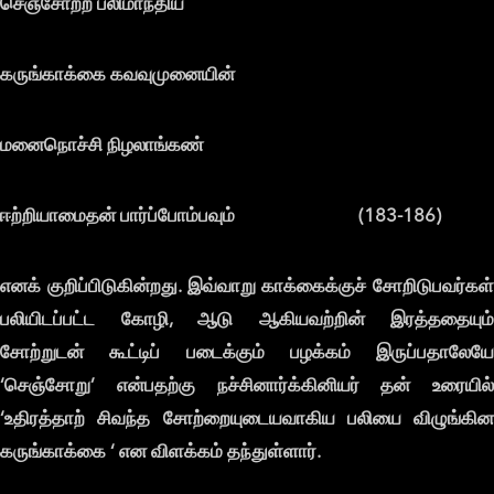
செஞ்சோற்ற பலிமாந்திய
கருங்காக்கை கவவுமுனையின்
மனைநொச்சி நிழலாங்கண்
ஈற்றியாமைதன் பார்ப்போம்பவும் (183-186)
எனக் குறிப்பிடுகின்றது. இவ்வாறு காக்கைக்குச் சோறிடுபவர்கள்
பலியிடப்பட்ட கோழி, ஆடு ஆகியவற்றின் இரத்ததையும்
சோற்றுடன் கூட்டிப் படைக்கும் பழக்கம் இருப்பதாலேயே
‘செஞ்சோறு’ என்பதற்கு நச்சினார்க்கினியர் தன் உரையில்
‘உதிரத்தாற் சிவந்த சோற்றையுடையவாகிய பலியை விழுங்கின
கருங்காக்கை ‘ என விளக்கம் தந்துள்ளார்.