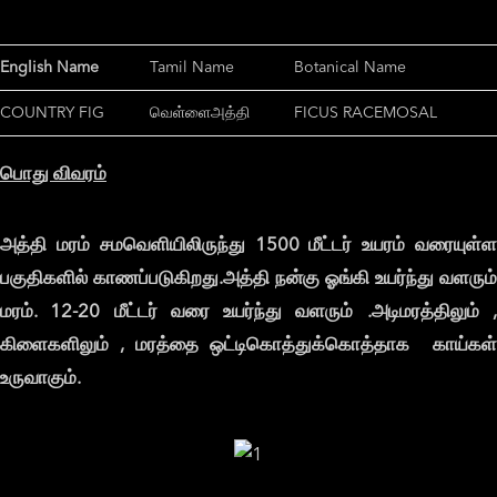
English Name
Tamil Name
Botanical Name
COUNTRY FIG
வெள்ளைஅத்தி
FICUS RACEMOSAL
பொது
விவரம்
அத்தி
மரம்
சமவெளியிலிருந்து 1500
மீட்டர்
உயரம்
வரையுள்
பகுதிகளில்
காணப்படுகிறது.
அத்தி
நன்கு
ஓங்கி
உயர்ந்து
வளரும்
மரம்.
12-20
மீட்டர்
வரை
உயர்ந்து
வளரும் .
அடிமரத்திலும் 
கிளைகளிலும் ,
மரத்தை
ஒட்டிகொத்துக்கொத்தாக
காய்கள
உருவாகும்.